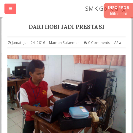
SMK Gondang
INFO PPDB
klik disini
HOME
DARI HOBI JADI PRESTASI
TENTANG SMK
+
-
Jumat, Juni 24, 2016
Maman Sulaeman
0 Comments
A
a
UNIT KERJA
JURUSAN
LASKURIN
TEFA & WIRAUSAHA
PKL PRAKRIN