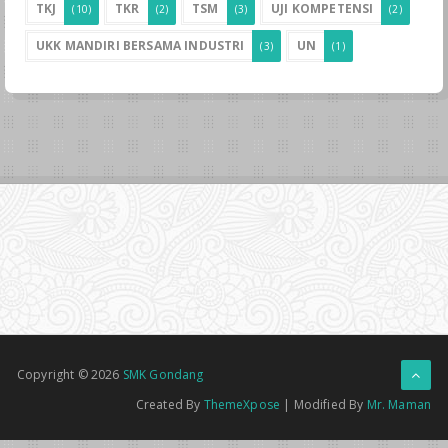
TKJ
TKR
TSM
UJI KOMPETENSI
(10)
(2)
(3)
(2)
UKK MANDIRI BERSAMA INDUSTRI
UN
(3)
(1)
Copyright ©
2026
SMK Gondang
Created By
ThemeXpose
| Modified By
Mr. Maman