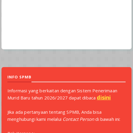
INFO SPMB
Informasi yang berkaitan dengan Sistem Penerimaan
disini
Murid Baru tahun 2026/2027 dapat dibaca
Jika ada pertanyaan tentang SPMB, Anda bisa
menghubungi kami melalui
Contact Person
di bawah ini: