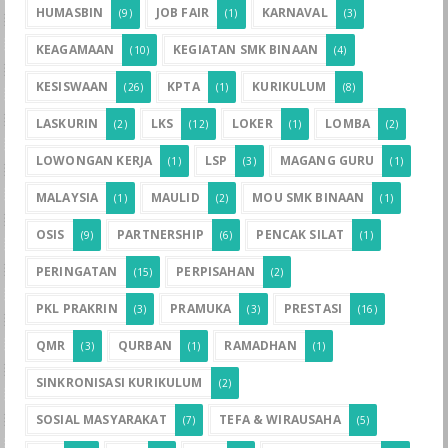
HUMASBIN
JOB FAIR
KARNAVAL
(9)
(1)
(3)
KEAGAMAAN
KEGIATAN SMK BINAAN
(10)
(4)
KESISWAAN
KPTA
KURIKULUM
(26)
(1)
(8)
LASKURIN
LKS
LOKER
LOMBA
(2)
(12)
(1)
(2)
LOWONGAN KERJA
LSP
MAGANG GURU
(1)
(3)
(1)
MALAYSIA
MAULID
MOU SMK BINAAN
(1)
(2)
(1)
OSIS
PARTNERSHIP
PENCAK SILAT
(9)
(6)
(1)
PERINGATAN
PERPISAHAN
(15)
(2)
PKL PRAKRIN
PRAMUKA
PRESTASI
(3)
(3)
(16)
QMR
QURBAN
RAMADHAN
(3)
(1)
(1)
SINKRONISASI KURIKULUM
(2)
SOSIAL MASYARAKAT
TEFA & WIRAUSAHA
(7)
(5)