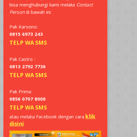
bisa menghubungi kami melalui
Contact
Person
di bawah ini:
Pak Karsono:
0815 6973 243
TELP
WA
SMS
Pak Castro :
0813 2792 7736
TELP
WA
SMS
Pak Prima:
0856 0707 8000
TELP
WA
SMS
klik
atau melalui Facebook dengan cara
disini