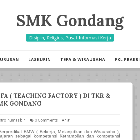
SMK Gondang
Disiplin, Religius, Pusat Informasi Kerja
JURUSAN
LASKURIN
TEFA & WIRAUSAHA
PKL PRAKR
A ( TEACHING FACTORY ) DI TKR &
MK GONDANG
+
-
stro humasbin
0 Comments
A
a
erpredikat BMW ( Bekerja, Melanjutkan dan Wirausaha ),
ajaran sebagai kompetensi Ketrampilan dan kompetensi