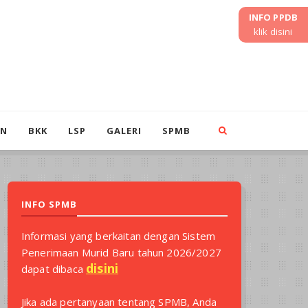
INFO PPDB
klik disini
IN
BKK
LSP
GALERI
SPMB
INFO SPMB
Informasi yang berkaitan dengan Sistem
Penerimaan Murid Baru tahun 2026/2027
disini
dapat dibaca
Jika ada pertanyaan tentang SPMB, Anda