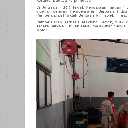
Karakter budaya kerja Industri.
Di Jurusan TKR ( Teknik Kendaraan Ringan )
dibekali dengan Pembelajaran Berbasis Indust
Pembelajaran Praktek Berbasis Riil Projek / Teac
Pembelajaran Berbasis Teaching Factory dilaku
secara Berkala 3 bulan sekali melakukan Servi
Motor.