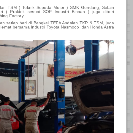
 dan TSM ( Teknik Sepeda Motor ) SMK Gondang, Selain
ri ( Praktek sesuai SOP Industri Binaan ) juga diberi
hing Factory.
kan setiap hari di Bengkel TEFA Andalan TKR & TSM, juga
s Hemat bersama Industri Toyota Nasmoco dan Honda Astra