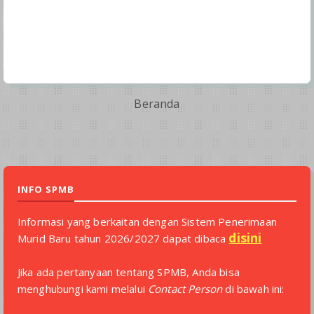
Beranda
INFO SPMB
Informasi yang berkaitan dengan Sistem Penerimaan
disini
Murid Baru tahun 2026/2027 dapat dibaca
Jika ada pertanyaan tentang SPMB, Anda bisa
menghubungi kami melalui
Contact Person
di bawah ini: