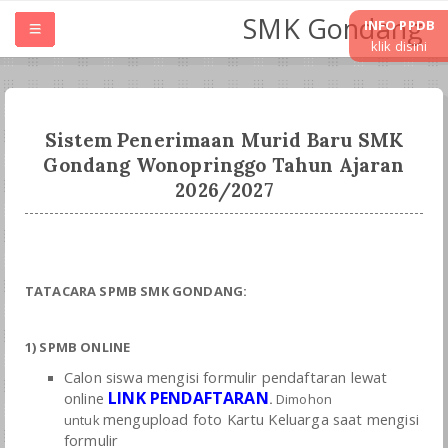
SMK Gondang
INFO PPDB
klik disini
HOME
TENTANG SMK
Sistem Penerimaan Murid Baru SMK
Gondang Wonopringgo Tahun Ajaran
2026/2027
UNIT KERJA
JURUSAN
TATACARA SPMB SMK GONDANG:
LASKURIN
1) SPMB ONLINE
TEFA & WIRAUSAHA
Calon siswa mengisi formulir pendaftaran lewat
LINK PENDAFTARAN
online
.
Dimohon
PKL PRAKRIN
mengupload foto Kartu Keluarga saat mengisi
untuk
formulir