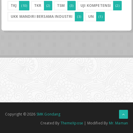
TKJ
TKR
TSM
UJI KOMPETENSI
(10)
(2)
(3)
(2)
UKK MANDIRI BERSAMA INDUSTRI
UN
(3)
(1)
Copyright ©
2026
SMK Gondang
Created By
ThemeXpose
| Modified By
Mr. Maman