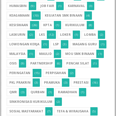
HUMASBIN
JOB FAIR
KARNAVAL
(9)
(1)
(3)
KEAGAMAAN
KEGIATAN SMK BINAAN
(10)
(4)
KESISWAAN
KPTA
KURIKULUM
(26)
(1)
(8)
LASKURIN
LKS
LOKER
LOMBA
(2)
(12)
(1)
(2)
LOWONGAN KERJA
LSP
MAGANG GURU
(1)
(3)
(1)
MALAYSIA
MAULID
MOU SMK BINAAN
(1)
(2)
(1)
OSIS
PARTNERSHIP
PENCAK SILAT
(9)
(6)
(1)
PERINGATAN
PERPISAHAN
(15)
(2)
PKL PRAKRIN
PRAMUKA
PRESTASI
(3)
(3)
(16)
QMR
QURBAN
RAMADHAN
(3)
(1)
(1)
SINKRONISASI KURIKULUM
(2)
SOSIAL MASYARAKAT
TEFA & WIRAUSAHA
(7)
(5)