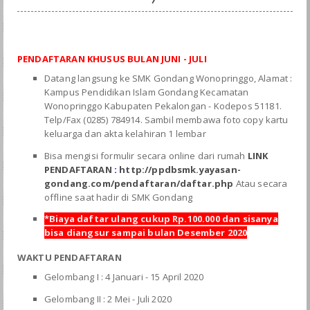
PENDAFTARAN KHUSUS BULAN JUNI - JULI
Datang langsung ke SMK Gondang Wonopringgo, Alamat :
Kampus Pendidikan Islam Gondang Kecamatan
Wonopringgo Kabupaten Pekalongan - Kodepos 51181.
Telp/Fax (0285) 784914. Sambil membawa foto copy kartu
keluarga dan akta kelahiran 1 lembar
Bisa mengisi formulir secara online dari rumah
LINK
PENDAFTARAN
:
http://ppdbsmk.yayasan-
gondang.com/pendaftaran/daftar.php
Atau secara
offline saat hadir di SMK Gondang
*Biaya daftar ulang cukup Rp.100.000 dan sisanya
bisa diangsur sampai bulan Desember 2020
WAKTU PENDAFTARAN
Gelombang I : 4 Januari - 15 April 2020
Gelombang II : 2 Mei - Juli 2020