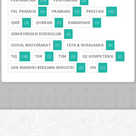
PERINGATAN
PERPISAHAN
(15)
(2)
PKL PRAKRIN
PRAMUKA
PRESTASI
(3)
(3)
(16)
QMR
QURBAN
RAMADHAN
(3)
(1)
(1)
SINKRONISASI KURIKULUM
(2)
SOSIAL MASYARAKAT
TEFA & WIRAUSAHA
(7)
(5)
TKJ
TKR
TSM
UJI KOMPETENSI
(10)
(2)
(3)
(2)
UKK MANDIRI BERSAMA INDUSTRI
UN
(3)
(1)