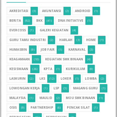
AKREDITASI
AKUNTANSI
ANDROID
(3)
(2)
(1)
BERITA
BKK
DNA INITIATIVE
(92)
(41)
(1)
EVERCOSS
GALERI KEGIATAN
(1)
(4)
GURU TAMU INDUSTRI
HARLAH
HOME
(2)
(3)
(1)
HUMASBIN
JOB FAIR
KARNAVAL
(9)
(1)
(3)
KEAGAMAAN
KEGIATAN SMK BINAAN
(10)
(4)
KESISWAAN
KPTA
KURIKULUM
(26)
(1)
(8)
LASKURIN
LKS
LOKER
LOMBA
(2)
(12)
(1)
(2)
LOWONGAN KERJA
LSP
MAGANG GURU
(1)
(3)
(1)
MALAYSIA
MAULID
MOU SMK BINAAN
(1)
(2)
(1)
OSIS
PARTNERSHIP
PENCAK SILAT
(9)
(6)
(1)