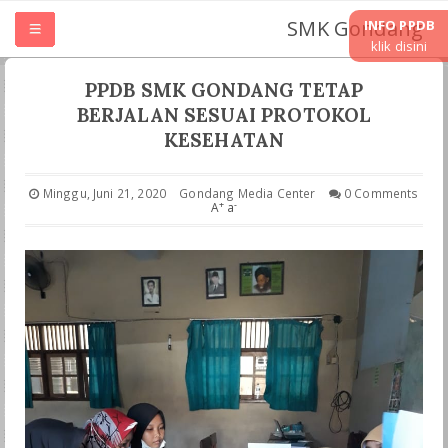
SMK Gondang
INFO PPDB
klik disini
HOME
PPDB SMK GONDANG TETAP
BERJALAN SESUAI PROTOKOL
TENTANG SMK
KESEHATAN
UNIT KERJA
Minggu, Juni 21, 2020
Gondang Media Center
0 Comments
+
-
A
a
JURUSAN
LASKURIN
TEFA & WIRAUSAHA
PKL PRAKRIN