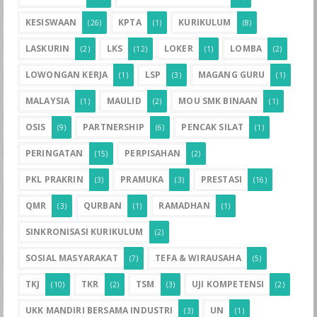
KESISWAAN
KPTA
KURIKULUM
(26)
(1)
(8)
LASKURIN
LKS
LOKER
LOMBA
(2)
(12)
(1)
(2)
LOWONGAN KERJA
LSP
MAGANG GURU
(1)
(3)
(1)
MALAYSIA
MAULID
MOU SMK BINAAN
(1)
(2)
(1)
OSIS
PARTNERSHIP
PENCAK SILAT
(9)
(6)
(1)
PERINGATAN
PERPISAHAN
(15)
(2)
PKL PRAKRIN
PRAMUKA
PRESTASI
(3)
(3)
(16)
QMR
QURBAN
RAMADHAN
(3)
(1)
(1)
SINKRONISASI KURIKULUM
(2)
SOSIAL MASYARAKAT
TEFA & WIRAUSAHA
(7)
(5)
TKJ
TKR
TSM
UJI KOMPETENSI
(10)
(2)
(3)
(2)
UKK MANDIRI BERSAMA INDUSTRI
UN
(3)
(1)