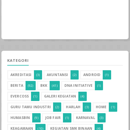
KATEGORI
AKREDITASI
AKUNTANSI
ANDROID
(3)
(2)
(1)
BERITA
BKK
DNA INITIATIVE
(92)
(41)
(1)
EVERCOSS
GALERI KEGIATAN
(1)
(4)
GURU TAMU INDUSTRI
HARLAH
HOME
(2)
(3)
(1)
HUMASBIN
JOB FAIR
KARNAVAL
(9)
(1)
(3)
KEAGAMAAN
KEGIATAN SMK BINAAN
(10)
(4)