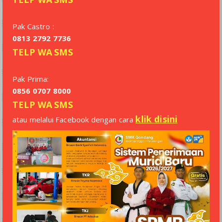
Pak Castro :
0813 2792 7736
TELP
WA
SMS
Pak Prima:
0856 0707 8000
TELP
WA
SMS
klik disini
atau melalui Facebook dengan cara