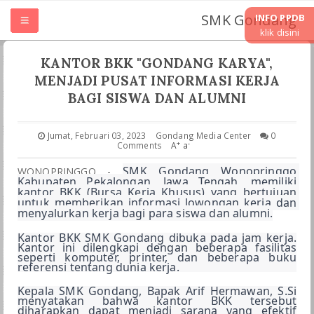
SMK Gondang
INFO PPDB
klik disini
HOME
KANTOR BKK "GONDANG KARYA",
MENJADI PUSAT INFORMASI KERJA
TENTANG SMK
BAGI SISWA DAN ALUMNI
UNIT KERJA
Jumat, Februari 03, 2023
Gondang Media Center
0
+
-
Comments
A
a
SMK Gondang Wonopringgo 
JURUSAN
WONOPRINGGO -
Kabupaten Pekalongan, Jawa Tengah, memiliki 
kantor BKK (Bursa Kerja Khusus) yang bertujuan 
untuk memberikan informasi lowongan kerja dan 
LASKURIN
menyalurkan kerja bagi para siswa dan alumni.
Kantor BKK SMK Gondang dibuka pada jam kerja. 
Kantor ini dilengkapi dengan beberapa fasilitas 
TEFA & WIRAUSAHA
seperti komputer, printer, dan beberapa buku 
referensi tentang dunia kerja.
PKL PRAKRIN
Kepala SMK Gondang, Bapak Arif Hermawan, S.Si 
menyatakan bahwa kantor BKK tersebut 
diharapkan dapat menjadi sarana yang efektif 