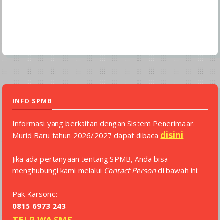
INFO SPMB
Informasi yang berkaitan dengan Sistem Penerimaan
disini
Murid Baru tahun 2026/2027 dapat dibaca
Jika ada pertanyaan tentang SPMB, Anda bisa
menghubungi kami melalui
Contact Person
di bawah ini:
Pak Karsono:
0815 6973 243
TELP
WA
SMS