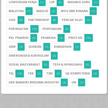
LOWONGAN KERJA
LSP
MAGANG GURU
(1)
(3)
(1)
MALAYSIA
MAULID
MOU SMK BINAAN
(1)
(2)
(1)
OSIS
PARTNERSHIP
PENCAK SILAT
(9)
(6)
(1)
PERINGATAN
PERPISAHAN
(15)
(2)
PKL PRAKRIN
PRAMUKA
PRESTASI
(3)
(3)
(16)
QMR
QURBAN
RAMADHAN
(3)
(1)
(1)
SINKRONISASI KURIKULUM
(2)
SOSIAL MASYARAKAT
TEFA & WIRAUSAHA
(7)
(5)
TKJ
TKR
TSM
UJI KOMPETENSI
(10)
(2)
(3)
(2)
UKK MANDIRI BERSAMA INDUSTRI
UN
(3)
(1)