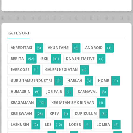
KATEGORI
AKREDITASI
AKUNTANSI
ANDROID
(3)
(2)
(1)
BERITA
BKK
DNA INITIATIVE
(92)
(41)
(1)
EVERCOSS
GALERI KEGIATAN
(1)
(4)
GURU TAMU INDUSTRI
HARLAH
HOME
(2)
(3)
(1)
HUMASBIN
JOB FAIR
KARNAVAL
(9)
(1)
(3)
KEAGAMAAN
KEGIATAN SMK BINAAN
(10)
(4)
KESISWAAN
KPTA
KURIKULUM
(26)
(1)
(8)
LASKURIN
LKS
LOKER
LOMBA
(2)
(12)
(1)
(2)