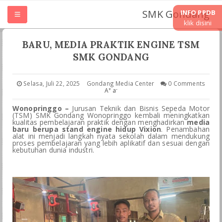
SMK Gondang
INFO PPDB
klik disini
HOME
BARU, MEDIA PRAKTIK ENGINE TSM
SMK GONDANG
TENTANG SMK
Selasa, Juli 22, 2025
Gondang Media Center
0 Comments
+
-
A
a
UNIT KERJA
Wonopringgo –
Jurusan Teknik dan Bisnis Sepeda Motor
(TSM) SMK Gondang Wonopringgo kembali meningkatkan
JURUSAN
kualitas pembelajaran praktik dengan menghadirkan
media
baru berupa stand engine hidup Vixion
. Penambahan
alat ini menjadi langkah nyata sekolah dalam mendukung
proses pembelajaran yang lebih aplikatif dan sesuai dengan
LASKURIN
kebutuhan dunia industri.
TEFA & WIRAUSAHA
PKL PRAKRIN