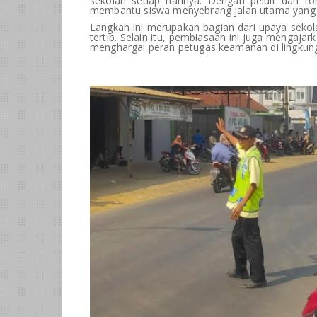
sekolah setiap harinya. Dengan peluit dan r
membantu siswa menyebrang jalan utama yang c
Langkah ini merupakan bagian dari upaya seko
tertib. Selain itu, pembiasaan ini juga mengajar
menghargai peran petugas keamanan di lingkun