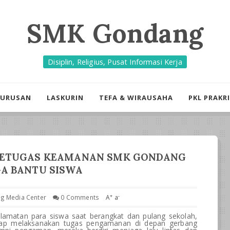
SMK Gondang
Disiplin, Religius, Pusat Informasi Kerja
JURUSAN
LASKURIN
TEFA & WIRAUSAHA
PKL PRAKR
PETUGAS KEAMANAN SMK GONDANG
GA BANTU SISWA
+
-
g Media Center
0 Comments
A
a
matan para siswa saat berangkat dan pulang sekolah,
p melaksanakan tugas pengamanan di depan gerbang