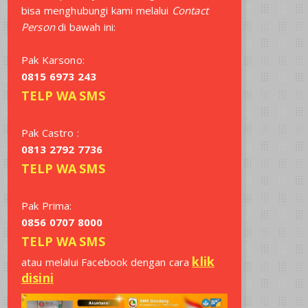
bisa menghubungi kami melalui
Contact
Person
di bawah ini:
Pak Karsono:
0815 6973 243
TELP
WA
SMS
Pak Castro :
0813 2792 7736
TELP
WA
SMS
Pak Prima:
0856 0707 8000
TELP
WA
SMS
klik
atau melalui Facebook dengan cara
disini