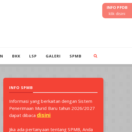
INFO PPDB
klik disini
IN
BKK
LSP
GALERI
SPMB
INFO SPMB
Informasi yang berkaitan dengan Sistem
Penerimaan Murid Baru tahun 2026/2027
disini
dapat dibaca
Jika ada pertanyaan tentang SPMB, Anda