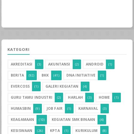
KATEGORI
AKREDITASI
AKUNTANSI
ANDROID
(3)
(2)
(1)
BERITA
BKK
DNA INITIATIVE
(92)
(41)
(1)
EVERCOSS
GALERI KEGIATAN
(1)
(4)
GURU TAMU INDUSTRI
HARLAH
HOME
(2)
(3)
(1)
HUMASBIN
JOB FAIR
KARNAVAL
(9)
(1)
(3)
KEAGAMAAN
KEGIATAN SMK BINAAN
(10)
(4)
KESISWAAN
KPTA
KURIKULUM
(26)
(1)
(8)