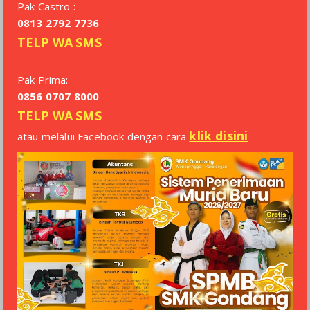
Pak Castro :
0813 2792 7736
TELP
WA
SMS
Pak Prima:
0856 0707 8000
TELP
WA
SMS
klik disini
atau melalui Facebook dengan cara