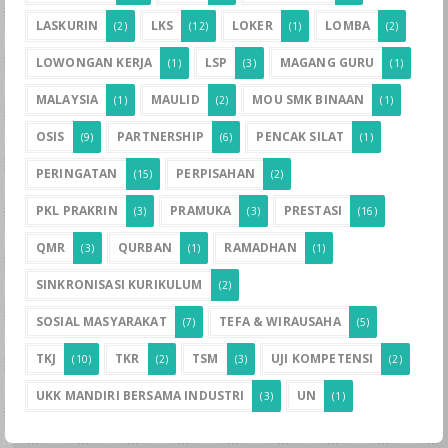
LASKURIN
LKS
LOKER
LOMBA
(2)
(12)
(1)
(2)
LOWONGAN KERJA
LSP
MAGANG GURU
(1)
(3)
(1)
MALAYSIA
MAULID
MOU SMK BINAAN
(1)
(2)
(1)
OSIS
PARTNERSHIP
PENCAK SILAT
(9)
(6)
(1)
PERINGATAN
PERPISAHAN
(15)
(2)
PKL PRAKRIN
PRAMUKA
PRESTASI
(3)
(3)
(16)
QMR
QURBAN
RAMADHAN
(3)
(1)
(1)
SINKRONISASI KURIKULUM
(2)
SOSIAL MASYARAKAT
TEFA & WIRAUSAHA
(7)
(5)
TKJ
TKR
TSM
UJI KOMPETENSI
(10)
(2)
(3)
(2)
UKK MANDIRI BERSAMA INDUSTRI
UN
(3)
(1)