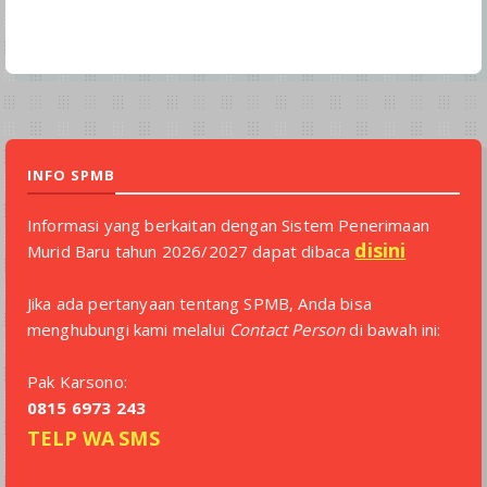
INFO SPMB
Informasi yang berkaitan dengan Sistem Penerimaan
disini
Murid Baru tahun 2026/2027 dapat dibaca
Jika ada pertanyaan tentang SPMB, Anda bisa
menghubungi kami melalui
Contact Person
di bawah ini:
Pak Karsono:
0815 6973 243
TELP
WA
SMS