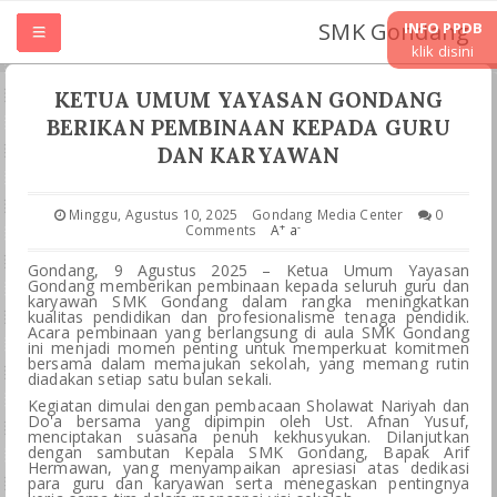
SMK Gondang
INFO PPDB
klik disini
HOME
KETUA UMUM YAYASAN GONDANG
BERIKAN PEMBINAAN KEPADA GURU
TENTANG SMK
DAN KARYAWAN
UNIT KERJA
Minggu, Agustus 10, 2025
Gondang Media Center
0
+
-
Comments
A
a
Gondang, 9 Agustus 2025 – Ketua Umum Yayasan
JURUSAN
Gondang memberikan pembinaan kepada seluruh guru dan
karyawan SMK Gondang dalam rangka meningkatkan
kualitas pendidikan dan profesionalisme tenaga pendidik.
LASKURIN
Acara pembinaan yang berlangsung di aula SMK Gondang
ini menjadi momen penting untuk memperkuat komitmen
bersama dalam memajukan sekolah, yang memang rutin
diadakan setiap satu bulan sekali.
TEFA & WIRAUSAHA
Kegiatan dimulai dengan pembacaan Sholawat Nariyah dan
Do'a bersama yang dipimpin oleh Ust. Afnan Yusuf,
menciptakan suasana penuh kekhusyukan. Dilanjutkan
PKL PRAKRIN
dengan sambutan Kepala SMK Gondang, Bapak Arif
Hermawan, yang menyampaikan apresiasi atas dedikasi
para guru dan karyawan serta menegaskan pentingnya