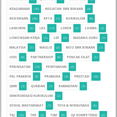
KEAGAMAAN
KEGIATAN SMK BINAAN
(10)
(4)
KESISWAAN
KPTA
KURIKULUM
(26)
(1)
(8)
LASKURIN
LKS
LOKER
LOMBA
(2)
(12)
(1)
(2)
LOWONGAN KERJA
LSP
MAGANG GURU
(1)
(3)
(1)
MALAYSIA
MAULID
MOU SMK BINAAN
(1)
(2)
(1)
OSIS
PARTNERSHIP
PENCAK SILAT
(9)
(6)
(1)
PERINGATAN
PERPISAHAN
(15)
(2)
PKL PRAKRIN
PRAMUKA
PRESTASI
(3)
(3)
(16)
QMR
QURBAN
RAMADHAN
(3)
(1)
(1)
SINKRONISASI KURIKULUM
(2)
SOSIAL MASYARAKAT
TEFA & WIRAUSAHA
(7)
(5)
TKJ
TKR
TSM
UJI KOMPETENSI
(10)
(2)
(3)
(2)