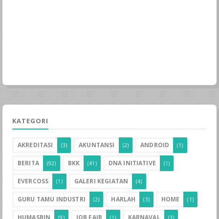
KATEGORI
AKREDITASI
AKUNTANSI
ANDROID
(3)
(2)
(1)
BERITA
BKK
DNA INITIATIVE
(92)
(41)
(1)
EVERCOSS
GALERI KEGIATAN
(1)
(4)
GURU TAMU INDUSTRI
HARLAH
HOME
(2)
(3)
(1)
HUMASBIN
JOB FAIR
KARNAVAL
(9)
(1)
(3)