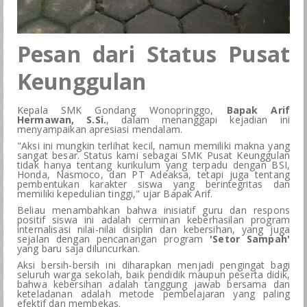
Pesan dari Status Pusat
Keunggulan
Kepala SMK Gondang Wonopringgo,
Bapak Arif
Hermawan, S.Si.
, dalam menanggapi kejadian ini
menyampaikan apresiasi mendalam.
"Aksi ini mungkin terlihat kecil, namun memiliki makna yang
sangat besar. Status kami sebagai SMK Pusat Keunggulan
tidak hanya tentang kurikulum yang terpadu dengan BSI,
Honda, Nasmoco, dan PT Adeaksa, tetapi juga tentang
pembentukan karakter siswa yang berintegritas dan
memiliki kepedulian tinggi," ujar Bapak Arif.
Beliau menambahkan bahwa inisiatif guru dan respons
positif siswa ini adalah cerminan keberhasilan program
internalisasi nilai-nilai disiplin dan kebersihan, yang juga
sejalan dengan pencanangan program
'Setor Sampah'
yang baru saja diluncurkan.
Aksi bersih-bersih ini diharapkan menjadi pengingat bagi
seluruh warga sekolah, baik pendidik maupun peserta didik,
bahwa kebersihan adalah tanggung jawab bersama dan
keteladanan adalah metode pembelajaran yang paling
efektif dan membekas.