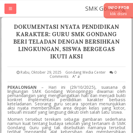
SMK Gondang
INFO PPDB
klik disini
HOME
DOKUMENTASI NYATA PENDIDIKAN
KARAKTER: GURU SMK GONDANG
TENTANG SMK
BERI TELADAN DENGAN BERSIHKAN
LINGKUNGAN, SISWA BERGEGAS
IKUTI AKSI
UNIT KERJA
JURUSAN
Rabu, Oktober 29, 2025
Gondang Media Center
0
+
-
Comments
A
a
PEKALONGAN
– Hari ini (29/10/2025), suasana di
LASKURIN
lingkungan SMK Gondang Wonopringgo diwarnai oleh
pemandangan yang menghangatkan hati dan menjadi bukti
konkret implementasi pendidikan karakter berbasis
keteladanan. Seorang guru secara spontan menunjukkan
TEFA & WIRAUSAHA
aksi nyata membersihkan area depan kelas yang kotor,
sebuah inisiatif yang langsung diikuti oleh salah satu siswa.
Momen tersebut terekam sebagai gambaran sederhana
PKL PRAKRIN
namun kuat tentang budaya sekolah yang tertanam di SMK
Gondang. Guru yang tak disebutkan namanya tersebut
terlihat mengambil alat kebersihan dan membersihkan