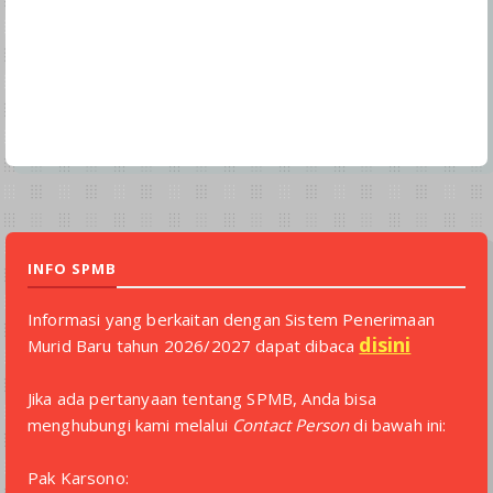
INFO SPMB
Informasi yang berkaitan dengan Sistem Penerimaan
disini
Murid Baru tahun 2026/2027 dapat dibaca
Jika ada pertanyaan tentang SPMB, Anda bisa
menghubungi kami melalui
Contact Person
di bawah ini:
Pak Karsono: