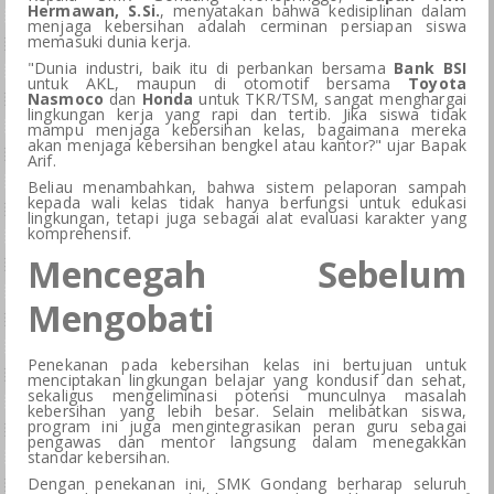
Hermawan, S.Si.
, menyatakan bahwa kedisiplinan dalam
menjaga kebersihan adalah cerminan persiapan siswa
memasuki dunia kerja.
"Dunia industri, baik itu di perbankan bersama
Bank BSI
untuk AKL, maupun di otomotif bersama
Toyota
Nasmoco
dan
Honda
untuk TKR/TSM, sangat menghargai
lingkungan kerja yang rapi dan tertib. Jika siswa tidak
mampu menjaga kebersihan kelas, bagaimana mereka
akan menjaga kebersihan bengkel atau kantor?" ujar Bapak
Arif.
Beliau menambahkan, bahwa sistem pelaporan sampah
kepada wali kelas tidak hanya berfungsi untuk edukasi
lingkungan, tetapi juga sebagai alat evaluasi karakter yang
komprehensif.
Mencegah Sebelum
Mengobati
Penekanan pada kebersihan kelas ini bertujuan untuk
menciptakan lingkungan belajar yang kondusif dan sehat,
sekaligus mengeliminasi potensi munculnya masalah
kebersihan yang lebih besar. Selain melibatkan siswa,
program ini juga mengintegrasikan peran guru sebagai
pengawas dan mentor langsung dalam menegakkan
standar kebersihan.
Dengan penekanan ini, SMK Gondang berharap seluruh