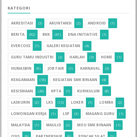
KATEGORI
AKREDITASI
AKUNTANSI
ANDROID
(3)
(2)
(1)
BERITA
BKK
DNA INITIATIVE
(92)
(41)
(1)
EVERCOSS
GALERI KEGIATAN
(1)
(4)
GURU TAMU INDUSTRI
HARLAH
HOME
(2)
(3)
(1)
HUMASBIN
JOB FAIR
KARNAVAL
(9)
(1)
(3)
KEAGAMAAN
KEGIATAN SMK BINAAN
(10)
(4)
KESISWAAN
KPTA
KURIKULUM
(26)
(1)
(8)
LASKURIN
LKS
LOKER
LOMBA
(2)
(12)
(1)
(2)
LOWONGAN KERJA
LSP
MAGANG GURU
(1)
(3)
(1)
MALAYSIA
MAULID
MOU SMK BINAAN
(1)
(2)
(1)
OSIS
PARTNERSHIP
PENCAK SILAT
(9)
(6)
(1)