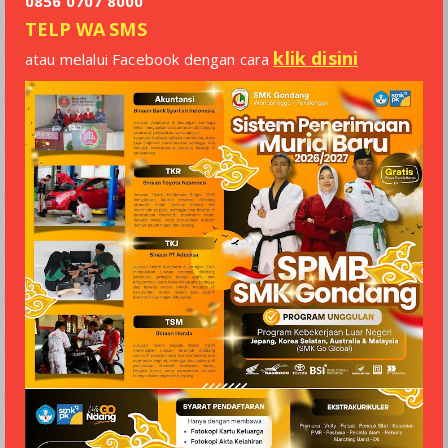
0856 0707 8000
TELP
WA
SMS
klik disini
atau melalui Facebook dengan cara