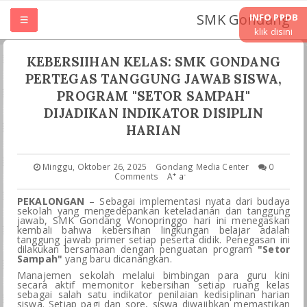
SMK Gondang
INFO PPDB
klik disini
HOME
KEBERSIIHAN KELAS: SMK GONDANG
PERTEGAS TANGGUNG JAWAB SISWA,
TENTANG SMK
PROGRAM "SETOR SAMPAH"
DIJADIKAN INDIKATOR DISIPLIN
HARIAN
UNIT KERJA
JURUSAN
Minggu, Oktober 26, 2025
Gondang Media Center
0
+
-
Comments
A
a
PEKALONGAN
– Sebagai implementasi nyata dari budaya
LASKURIN
sekolah yang mengedepankan keteladanan dan tanggung
jawab, SMK Gondang Wonopringgo hari ini menegaskan
kembali bahwa kebersihan lingkungan belajar adalah
tanggung jawab primer setiap peserta didik. Penegasan ini
TEFA & WIRAUSAHA
dilakukan bersamaan dengan penguatan program
"Setor
Sampah"
yang baru dicanangkan.
Manajemen sekolah melalui bimbingan para guru kini
PKL PRAKRIN
secara aktif memonitor kebersihan setiap ruang kelas
sebagai salah satu indikator penilaian kedisiplinan harian
siswa. Setiap pagi dan sore, siswa diwajibkan memastikan