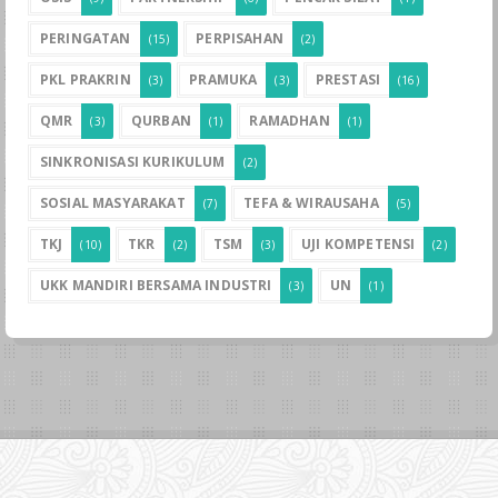
PERINGATAN
PERPISAHAN
(15)
(2)
PKL PRAKRIN
PRAMUKA
PRESTASI
(3)
(3)
(16)
QMR
QURBAN
RAMADHAN
(3)
(1)
(1)
SINKRONISASI KURIKULUM
(2)
SOSIAL MASYARAKAT
TEFA & WIRAUSAHA
(7)
(5)
TKJ
TKR
TSM
UJI KOMPETENSI
(10)
(2)
(3)
(2)
UKK MANDIRI BERSAMA INDUSTRI
UN
(3)
(1)