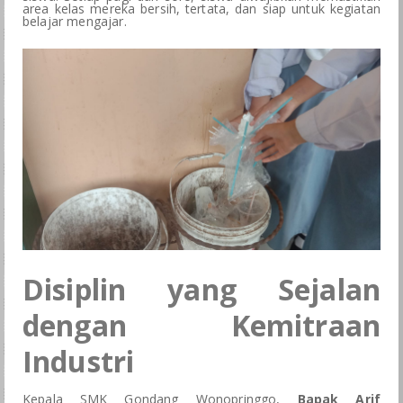
area kelas mereka bersih, tertata, dan siap untuk kegiatan
BKK
belajar mengajar.
LSP
GALERI
SPMB
Disiplin yang Sejalan
dengan Kemitraan
Industri
Kepala SMK Gondang Wonopringgo,
Bapak Arif