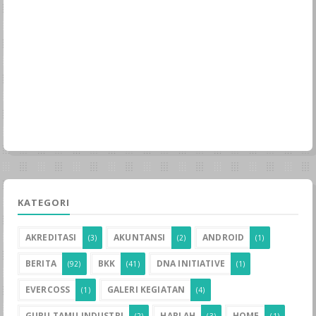
KATEGORI
AKREDITASI
AKUNTANSI
ANDROID
(3)
(2)
(1)
BERITA
BKK
DNA INITIATIVE
(92)
(41)
(1)
EVERCOSS
GALERI KEGIATAN
(1)
(4)
GURU TAMU INDUSTRI
HARLAH
HOME
(2)
(3)
(1)