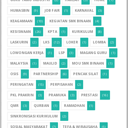
HUMASBIN
JOB FAIR
KARNAVAL
(9)
(1)
(3)
KEAGAMAAN
KEGIATAN SMK BINAAN
(10)
(4)
KESISWAAN
KPTA
KURIKULUM
(26)
(1)
(8)
LASKURIN
LKS
LOKER
LOMBA
(2)
(12)
(1)
(2)
LOWONGAN KERJA
LSP
MAGANG GURU
(1)
(3)
(1)
MALAYSIA
MAULID
MOU SMK BINAAN
(1)
(2)
(1)
OSIS
PARTNERSHIP
PENCAK SILAT
(9)
(6)
(1)
PERINGATAN
PERPISAHAN
(15)
(2)
PKL PRAKRIN
PRAMUKA
PRESTASI
(3)
(3)
(16)
QMR
QURBAN
RAMADHAN
(3)
(1)
(1)
SINKRONISASI KURIKULUM
(2)
SOSIAL MASYARAKAT
TEFA & WIRAUSAHA
(7)
(5)