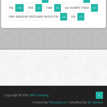
TKJ
TKR
TSM
UJI KOMPETENSI
(10)
(2)
(3)
(2)
UKK MANDIRI BERSAMA INDUSTRI
UN
(3)
(1)
Copyright ©
2026
SMK Gondang
Created By
ThemeXpose
| Modified By
Mr. Maman