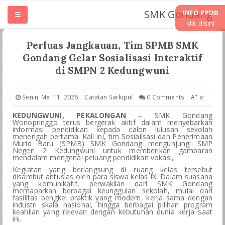
SMK Gondang
INFO PPDB
klik disini
HOME
Perluas Jangkauan, Tim SPMB SMK
Gondang Gelar Sosialisasi Interaktif
TENTANG SMK
di SMPN 2 Kedungwuni
UNIT KERJA
+
-
Senin, Mei 11, 2026
Catatan Sarkipul
0 Comments
A
a
KEDUNGWUNI, PEKALONGAN
– SMK Gondang
Wonopringgo terus bergerak aktif dalam menyebarkan
JURUSAN
informasi pendidikan kepada calon lulusan sekolah
menengah pertama. Kali ini, tim Sosialisasi dan Penerimaan
Murid Baru (SPMB) SMK Gondang mengunjungi SMP
LASKURIN
Negeri 2 Kedungwuni untuk memberikan gambaran
mendalam mengenai peluang pendidikan vokasi,
Kegiatan yang berlangsung di ruang kelas tersebut
disambut antusias oleh para siswa kelas IX. Dalam suasana
TEFA & WIRAUSAHA
yang komunikatif, perwakilan dari SMK Gondang
memaparkan berbagai keunggulan sekolah, mulai dari
fasilitas bengkel praktik yang modern, kerja sama dengan
PKL PRAKRIN
industri skala nasional, hingga berbagai pilihan program
keahlian yang relevan dengan kebutuhan dunia kerja saat
ini.