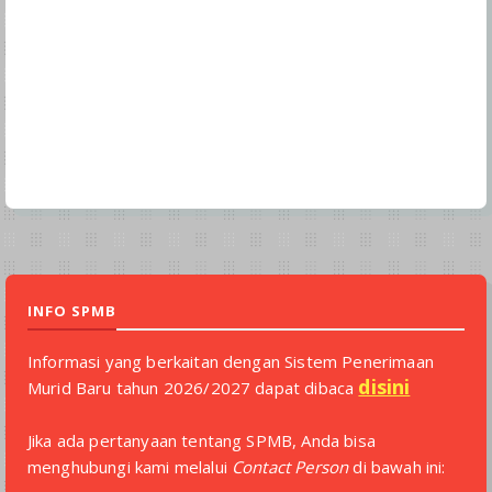
INFO SPMB
Informasi yang berkaitan dengan Sistem Penerimaan
disini
Murid Baru tahun 2026/2027 dapat dibaca
Jika ada pertanyaan tentang SPMB, Anda bisa
menghubungi kami melalui
Contact Person
di bawah ini: