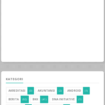
KATEGORI
AKREDITASI
AKUNTANSI
ANDROID
(3)
(2)
(1)
BERITA
BKK
DNA INITIATIVE
(92)
(41)
(1)