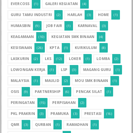
EVERCOSS
GALERI KEGIATAN
(1)
(4)
GURU TAMU INDUSTRI
HARLAH
HOME
(2)
(3)
(1)
HUMASBIN
JOB FAIR
KARNAVAL
(9)
(1)
(3)
KEAGAMAAN
KEGIATAN SMK BINAAN
(10)
(4)
KESISWAAN
KPTA
KURIKULUM
(26)
(1)
(8)
LASKURIN
LKS
LOKER
LOMBA
(2)
(12)
(1)
(2)
LOWONGAN KERJA
LSP
MAGANG GURU
(1)
(3)
(1)
MALAYSIA
MAULID
MOU SMK BINAAN
(1)
(2)
(1)
OSIS
PARTNERSHIP
PENCAK SILAT
(9)
(6)
(1)
PERINGATAN
PERPISAHAN
(15)
(2)
PKL PRAKRIN
PRAMUKA
PRESTASI
(3)
(3)
(16)
QMR
QURBAN
RAMADHAN
(3)
(1)
(1)