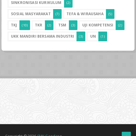
SINKRONISASI KURIKULUM
(2)
SOSIAL MASYARAKAT
TEFA & WIRAUSAHA
(7)
(5)
TKJ
TKR
TSM
UJI KOMPETENSI
(10)
(2)
(3)
(2)
UKK MANDIRI BERSAMA INDUSTRI
UN
(3)
(1)