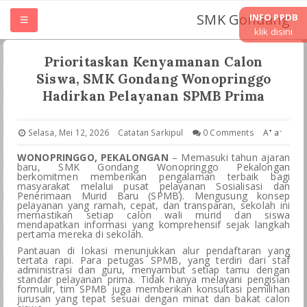
SMK Gondang
INFO PPDB
klik disini
HOME
Prioritaskan Kenyamanan Calon
Siswa, SMK Gondang Wonopringgo
TENTANG SMK
Hadirkan Pelayanan SPMB Prima
UNIT KERJA
+
-
Selasa, Mei 12, 2026
Catatan Sarkipul
0 Comments
A
a
WONOPRINGGO, PEKALONGAN
– Memasuki tahun ajaran
baru, SMK Gondang Wonopringgo Pekalongan
JURUSAN
berkomitmen memberikan pengalaman terbaik bagi
masyarakat melalui pusat pelayanan Sosialisasi dan
Penerimaan Murid Baru (SPMB). Mengusung konsep
LASKURIN
pelayanan yang ramah, cepat, dan transparan, sekolah ini
memastikan setiap calon wali murid dan siswa
mendapatkan informasi yang komprehensif sejak langkah
pertama mereka di sekolah.
TEFA & WIRAUSAHA
Pantauan di lokasi menunjukkan alur pendaftaran yang
tertata rapi. Para petugas SPMB, yang terdiri dari staf
administrasi dan guru, menyambut setiap tamu dengan
PKL PRAKRIN
standar pelayanan prima. Tidak hanya melayani pengisian
formulir, tim SPMB juga memberikan konsultasi pemilihan
jurusan yang tepat sesuai dengan minat dan bakat calon