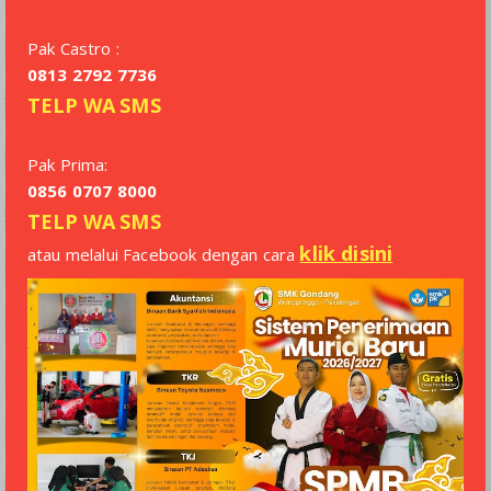
Pak Castro :
0813 2792 7736
TELP
WA
SMS
Pak Prima:
0856 0707 8000
TELP
WA
SMS
klik disini
atau melalui Facebook dengan cara