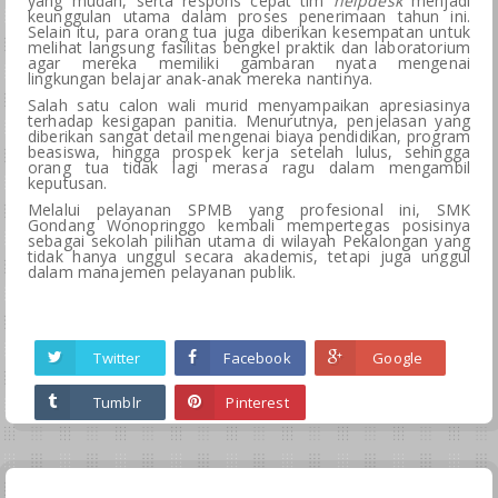
yang mudah, serta respons cepat tim
helpdesk
menjadi
keunggulan utama dalam proses penerimaan tahun ini.
Selain itu, para orang tua juga diberikan kesempatan untuk
melihat langsung fasilitas bengkel praktik dan laboratorium
agar mereka memiliki gambaran nyata mengenai
lingkungan belajar anak-anak mereka nantinya.
Salah satu calon wali murid menyampaikan apresiasinya
terhadap kesigapan panitia. Menurutnya, penjelasan yang
diberikan sangat detail mengenai biaya pendidikan, program
beasiswa, hingga prospek kerja setelah lulus, sehingga
orang tua tidak lagi merasa ragu dalam mengambil
keputusan.
Melalui pelayanan SPMB yang profesional ini, SMK
Gondang Wonopringgo kembali mempertegas posisinya
sebagai sekolah pilihan utama di wilayah Pekalongan yang
tidak hanya unggul secara akademis, tetapi juga unggul
dalam manajemen pelayanan publik.
Twitter
Facebook
Google
Tumblr
Pinterest