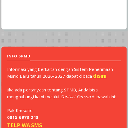
INFO SPMB
Informasi yang berkaitan dengan Sistem Penerimaan
disini
Murid Baru tahun 2026/2027 dapat dibaca
Jika ada pertanyaan tentang SPMB, Anda bisa
menghubungi kami melalui
Contact Person
di bawah ini:
Pak Karsono:
0815 6973 243
TELP
WA
SMS